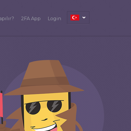
apılır?
2FA App
Login