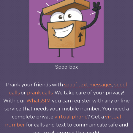
Spoofbox
Prank your friends with
spoof text messages
,
spoof
calls
or
prank calls
. We take care of your privacy!
With our
WhatsSIM
you can register with any online
service that needs your mobile number. You need a
complete private
virtual phone
? Get a
virtual
number
for calls and text to communicate safe and
secure all around the world.