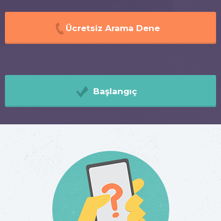
Ücretsiz Arama Dene
Başlangıç